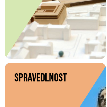
Spravedlnost
resortní tým Spravedlnost
VÍCE INFORMACÍ O TÝMU