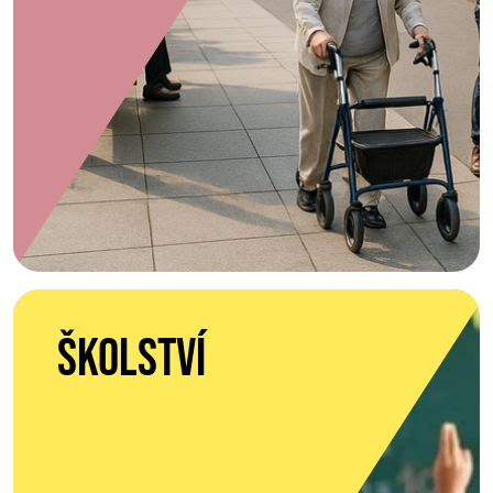
Školství
Školství
resortní tým
VÍCE INFORMACÍ O TÝMU