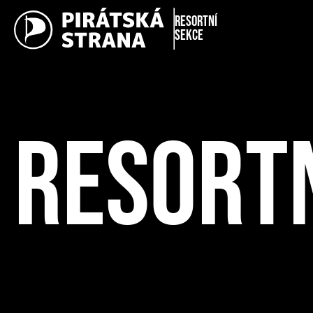
Resortní
sekce
RESORTN