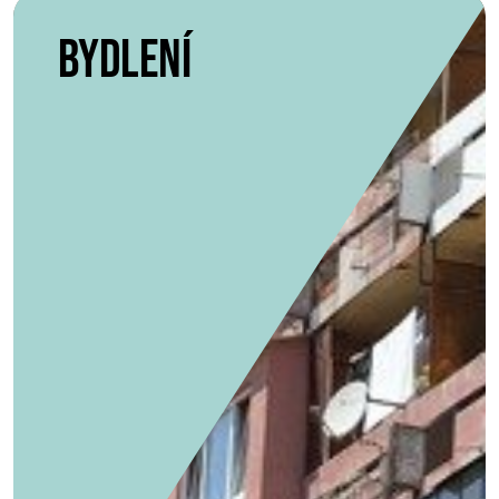
Bydlení
Bydlení
meziresortní tým
VÍCE INFORMACÍ O TÝMU