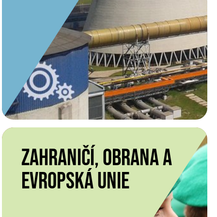
Zahraničí, obrana a
ZAHRANIČÍ, OBRANA A EVROPSKÁ
resortní tým
UNIE,
Evropská unie
VÍCE INFORMACÍ O TÝMU