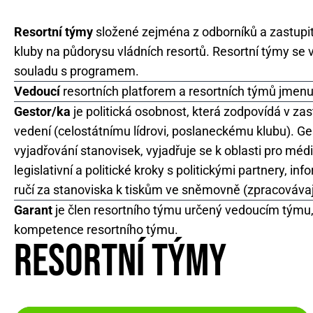
Resortní týmy
složené zejména z odborníků a zastupite
kluby na půdorysu vládních resortů. Resortní týmy se v
souladu s programem.
Vedoucí
resortních platforem a resortních týmů jmenu
Gestor/ka
je politická osobnost, která zodpovídá v zas
vedení (celostátnímu lídrovi, poslaneckému klubu). Ge
vyjadřování stanovisek, vyjadřuje se k oblasti pro méd
legislativní a politické kroky s politickými partnery, inf
ručí za stanoviska k tiskům ve sněmovně (zpracovávají
Garant
je člen resortního týmu určený vedoucím týmu, 
kompetence resortního týmu.
RESORTNÍ TÝMY