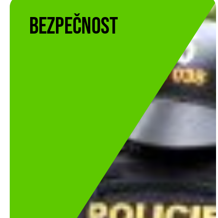
Bezpečnost
Bezpečnost
resortní tým
VÍCE INFORMACÍ O TÝMU