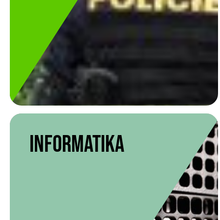
Informatika
Informatika
resortní tým
VÍCE INFORMACÍ O TÝMU